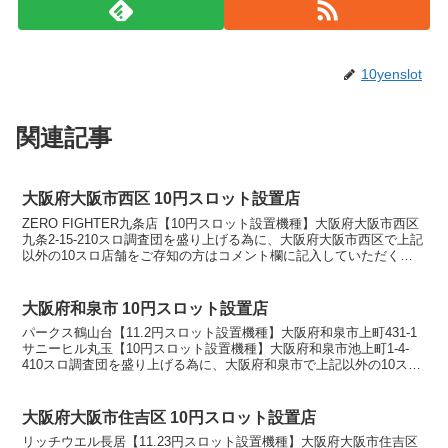
10yenslot
関連記事
大阪府大阪市西区 10円スロット設置店
ZERO FIGHTER九条店【10円スロット設置機種】大阪府大阪市西区
九条2-15-210スロ調査団を盛り上げる為に、大阪府大阪市西区で上記
以外の10スロ店舗をご存知の方はコメント欄に記入していただくと
大変有難いです。ぜひ優良店やおすすめ...
大阪府和泉市 10円スロット設置店
パークス鶴山台【11.2円スロット設置機種】大阪府和泉市上町431-1
サニーヒル丸玉【10円スロット設置機種】大阪府和泉市池上町1-4-
410スロ調査団を盛り上げる為に、大阪府和泉市で上記以外の10スロ
店舗をご存知の方はコメント欄に記入して...
大阪府大阪市住吉区 10円スロット設置店
リッチウエル長居【11.23円スロット設置機種】大阪府大阪市住吉区