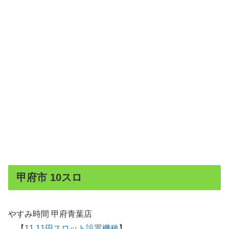
甲府市 10スロ
やすみ時間 甲府青葉店
【
11.11円スロット設置機種
】