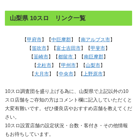
山梨県 10スロ リンク一覧
【
甲府市
】【
中巨摩郡
】【
南アルプス市
】
【
笛吹市
】【
富士吉田市
】【
甲斐市
】
【
韮崎市
】【
都留市
】【
南巨摩郡
】
【
北杜市
】【
甲州市
】【
山梨市
】
【
大月市
】【
中央市
】【
上野原市
】
10スロ調査団を盛り上げる為に、山梨県で上記以外の10
スロ店舗をご存知の方はコメント欄に記入していただくと
大変有難いです。ぜひ優良店やおすすめ店舗を教えてくだ
さい。
10スロ設置店舗の設定状況・台数・客付き・その他情報
もお待ちしています。