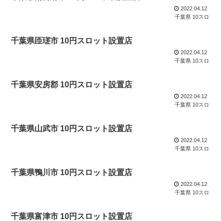
2022.04.12
千葉県 10スロ
千葉県匝瑳市 10円スロット設置店
2022.04.12
千葉県 10スロ
千葉県安房郡 10円スロット設置店
2022.04.12
千葉県 10スロ
千葉県山武市 10円スロット設置店
2022.04.12
千葉県 10スロ
千葉県鴨川市 10円スロット設置店
2022.04.12
千葉県 10スロ
千葉県富津市 10円スロット設置店