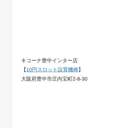
キコーナ豊中インター店
【
10円スロット設置機種
】
大阪府豊中市庄内宝町2-8-30