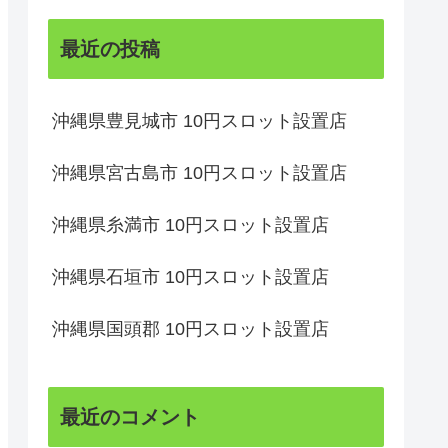
最近の投稿
沖縄県豊見城市 10円スロット設置店
沖縄県宮古島市 10円スロット設置店
沖縄県糸満市 10円スロット設置店
沖縄県石垣市 10円スロット設置店
沖縄県国頭郡 10円スロット設置店
最近のコメント