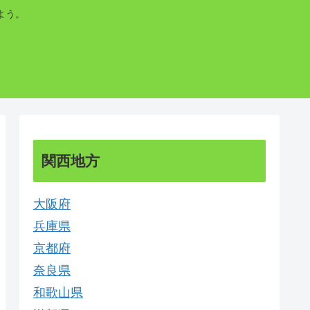
よう。
関西地方
大阪府
兵庫県
京都府
奈良県
和歌山県