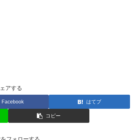
ェアする
Facebook
はてブ
コピー
slotをフォローする