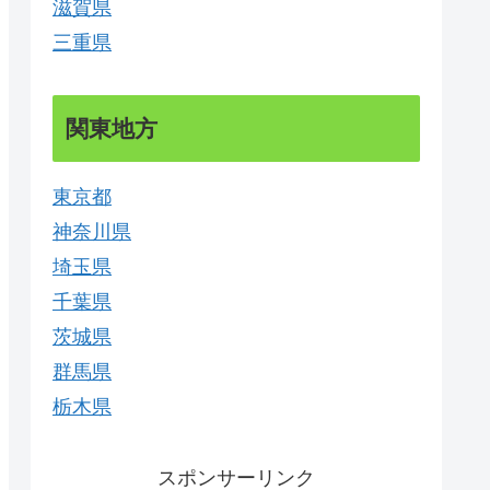
滋賀県
三重県
関東地方
東京都
神奈川県
埼玉県
千葉県
茨城県
群馬県
栃木県
スポンサーリンク