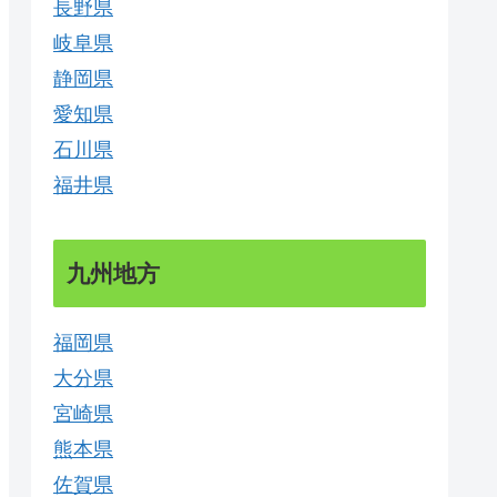
長野県
岐阜県
静岡県
愛知県
石川県
福井県
九州地方
福岡県
大分県
宮崎県
熊本県
佐賀県