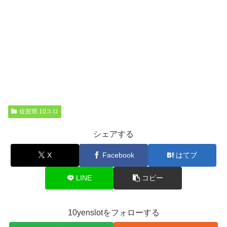
佐賀県 10スロ
シェアする
X
Facebook
はてブ
LINE
コピー
10yenslotをフォローする