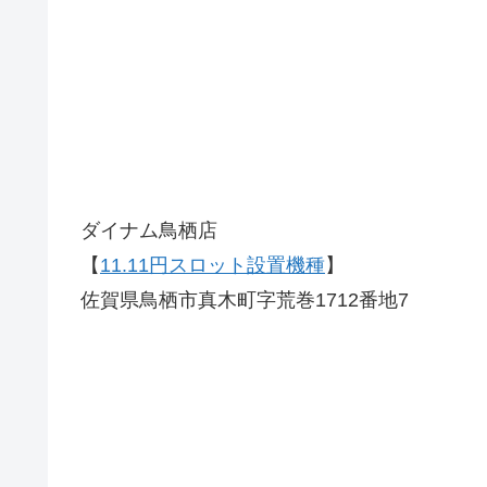
ダイナム鳥栖店
【
11.11円スロット設置機種
】
佐賀県鳥栖市真木町字荒巻1712番地7