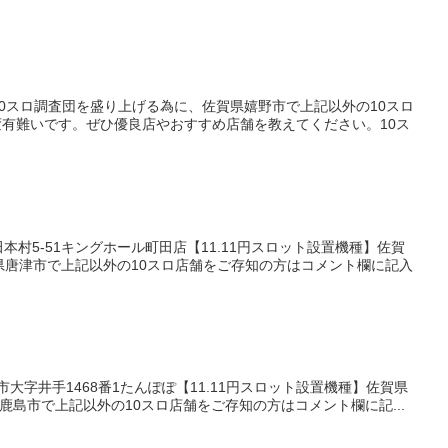
0スロ調査団を盛り上げる為に、佐賀県嬉野市で上記以外の10スロ
有難いです。ぜひ優良店やおすすめ店舗を教えてください。10ス
村5-51キングホール町田店【11.11円スロット設置機種】佐賀
賀県唐津市で上記以外の10スロ店舗をご存知の方はコメント欄に記入
大字井手1468番1たんぽぽ【11.11円スロット設置機種】佐賀県
県鹿島市で上記以外の10スロ店舗をご存知の方はコメント欄に記...