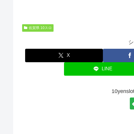
佐賀県 10スロ
シ
X
LINE
10yen