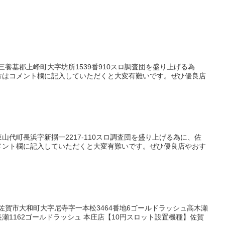
三養基郡上峰町大字坊所1539番910スロ調査団を盛り上げる為
方はコメント欄に記入していただくと大変有難いです。ぜひ優良店
山代町長浜字新搦一2217-110スロ調査団を盛り上げる為に、佐
メント欄に記入していただくと大変有難いです。ぜひ優良店やおす
県佐賀市大和町大字尼寺字一本松3464番地6ゴールドラッシュ高木瀬
瀬1162ゴールドラッシュ 本庄店【10円スロット設置機種】佐賀