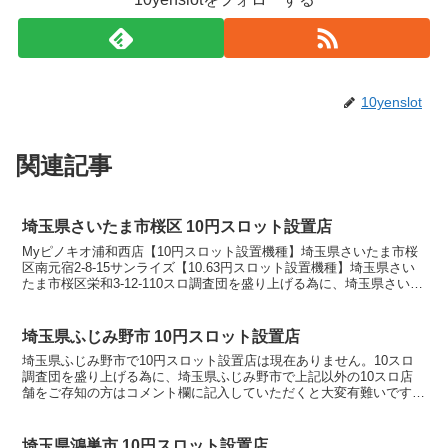
10yenslot
関連記事
埼玉県さいたま市桜区 10円スロット設置店
Myピノキオ浦和西店【10円スロット設置機種】埼玉県さいたま市桜
区南元宿2-8-15サンライズ【10.63円スロット設置機種】埼玉県さい
たま市桜区栄和3-12-110スロ調査団を盛り上げる為に、埼玉県さいた
ま市桜区で上記以外の10スロ店舗を...
埼玉県ふじみ野市 10円スロット設置店
埼玉県ふじみ野市で10円スロット設置店は現在ありません。10スロ
調査団を盛り上げる為に、埼玉県ふじみ野市で上記以外の10スロ店
舗をご存知の方はコメント欄に記入していただくと大変有難いです。
ぜひ優良店やおすすめ店舗を教えてください。10スロ設...
埼玉県鴻巣市 10円スロット設置店