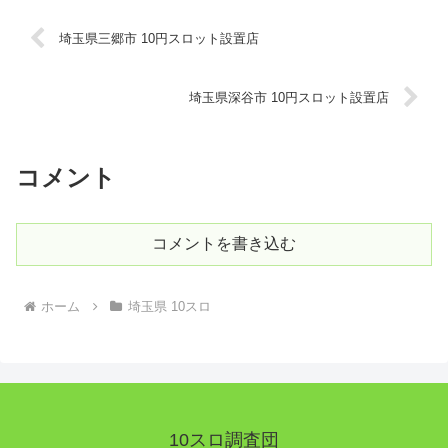
埼玉県三郷市 10円スロット設置店
埼玉県深谷市 10円スロット設置店
コメント
コメントを書き込む
ホーム
埼玉県 10スロ
10スロ調査団