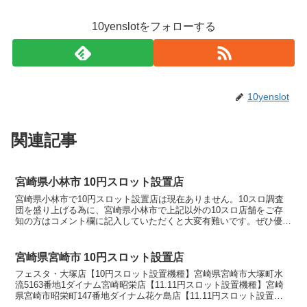
10yenslotをフォローする
10yenslot
関連記事
宮崎県小林市 10円スロット設置店
宮崎県小林市で10円スロット設置店は現在ありません。10スロ調査
団を盛り上げる為に、宮崎県小林市で上記以外の10スロ店舗をご存
知の方はコメント欄に記入していただくと大変有難いです。ぜひ優良
店やおすすめ店舗を教えてください。10スロ設置店舗の...
宮崎県宮崎市 10円スロット設置店
フェスタ・大塚店【10円スロット設置機種】宮崎県宮崎市大塚町水
流5163番地1ダイナム宮崎昭栄店【11.11円スロット設置機種】宮崎
県宮崎市昭栄町147番地ダイナム花ケ島店【11.11円スロット設置機
種】宮崎県宮崎市花ケ島町観音免978番地...