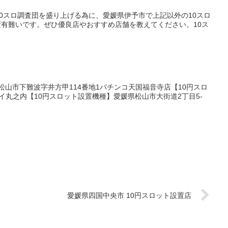
0スロ調査団を盛り上げる為に、愛媛県伊予市で上記以外の10スロ
有難いです。ぜひ優良店やおすすめ店舗を教えてください。10ス
松山市下難波字井方甲114番地1パチンコ天国福音寺店【10円スロ
イ丸之内【10円スロット設置機種】愛媛県松山市大街道2丁目5-
愛媛県四国中央市 10円スロット設置店