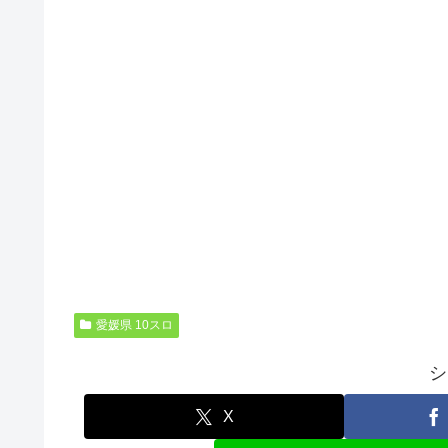
愛媛県 10スロ
シ
X