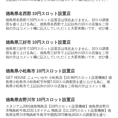
くと大変有難いです。ぜひ優良店やおすすめ店舗を教え...
徳島県名西郡 10円スロット設置店
徳島県名西郡で10円スロット設置店は現在ありません。10スロ調査
団を盛り上げる為に、徳島県名西郡で上記以外の10スロ店舗をご存
知の方はコメント欄に記入していただくと大変有難いです。ぜひ優良
店やおすすめ店舗を教えてください。10スロ設置店舗の...
徳島県三好市 10円スロット設置店
徳島県三好市で10円スロット設置店は現在ありません。10スロ調査
団を盛り上げる為に、徳島県三好市で上記以外の10スロ店舗をご存
知の方はコメント欄に記入していただくと大変有難いです。ぜひ優良
店やおすすめ店舗を教えてください。10スロ設置店舗の...
徳島県小松島市 10円スロット設置店
GET HOUSE ニューいせや 小松島店【10.86円スロット設置機種】徳
島県小松島市小松島町字外開7-510スロ調査団を盛り上げる為に、徳
島県小松島市で上記以外の10スロ店舗をご存知の方はコメント欄に
記入していただくと大変有難いです。ぜ...
徳島県吉野川市 10円スロット設置店
スタジアム2001徳島鴨島店【10円スロット設置機種】徳島県吉野川
市鴨島町牛島2232-1ダイナム 鴨島店【11.23円スロット設置機種】徳
島県吉野川市鴨島町牛島字中開西2970番地1810スロ調査団を盛り上