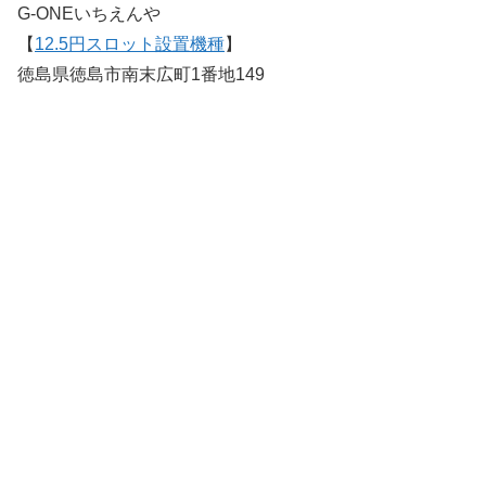
G-ONEいちえんや
【
12.5円スロット設置機種
】
徳島県徳島市南末広町1番地149