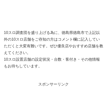
10スロ調査団を盛り上げる為に、徳島県徳島市で上記以
外の10スロ店舗をご存知の方はコメント欄に記入してい
ただくと大変有難いです。ぜひ優良店やおすすめ店舗を教
えてください。
10スロ設置店舗の設定状況・台数・客付き・その他情報
もお待ちしています。
スポンサーリンク