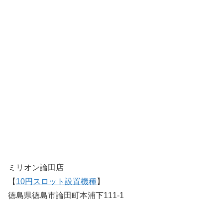
ミリオン論田店
【
10円スロット設置機種
】
徳島県徳島市論田町本浦下111-1