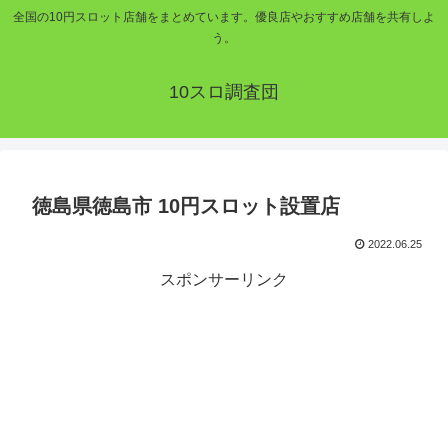
全国の10円スロット店舗をまとめています。優良店やおすすめ店舗を共有しよ
う。
10スロ調査団
徳島県徳島市 10円スロット設置店
2022.06.25
スポンサーリンク