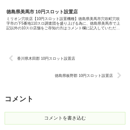
げる為に、徳島県吉野川市で上記以...
徳島県美馬市 10円スロット設置店
ミリオン穴吹店【10円スロット設置機種】徳島県美馬市穴吹町穴吹
字市の下5番地110スロ調査団を盛り上げる為に、徳島県美馬市で上
記以外の10スロ店舗をご存知の方はコメント欄に記入していただく
と大変有難いです。ぜひ優良店やおすすめ店舗を教えてく...
香川県木田郡 10円スロット設置店
徳島県板野郡 10円スロット設置店
コメント
コメントを書き込む