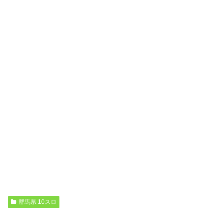
群馬県 10スロ