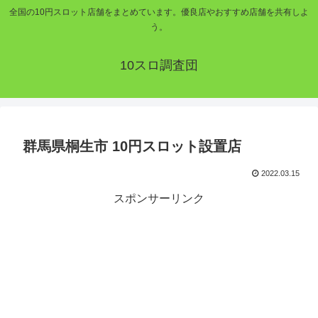
全国の10円スロット店舗をまとめています。優良店やおすすめ店舗を共有しよ
う。
10スロ調査団
群馬県桐生市 10円スロット設置店
2022.03.15
スポンサーリンク