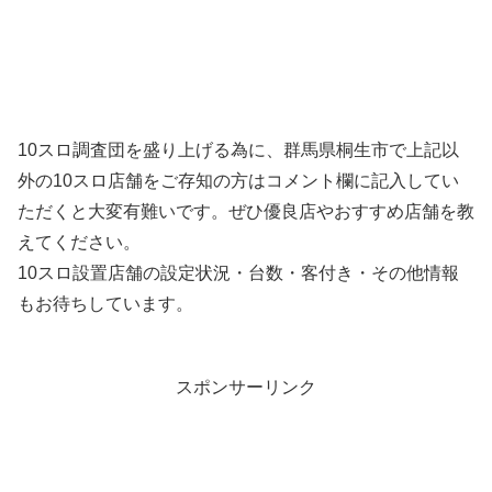
10スロ調査団を盛り上げる為に、群馬県桐生市で上記以
外の10スロ店舗をご存知の方はコメント欄に記入してい
ただくと大変有難いです。ぜひ優良店やおすすめ店舗を教
えてください。
10スロ設置店舗の設定状況・台数・客付き・その他情報
もお待ちしています。
スポンサーリンク