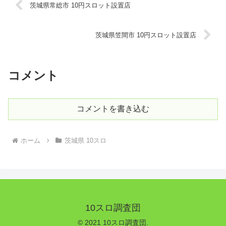
茨城県常総市 10円スロット設置店
茨城県笠間市 10円スロット設置店
コメント
コメントを書き込む
ホーム
茨城県 10スロ
10スロ調査団
© 2021 10スロ調査団.