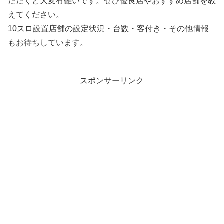
ただくと大変有難いです。ぜひ優良店やおすすめ店舗を教
えてください。
10スロ設置店舗の設定状況・台数・客付き・その他情報
もお待ちしています。
スポンサーリンク