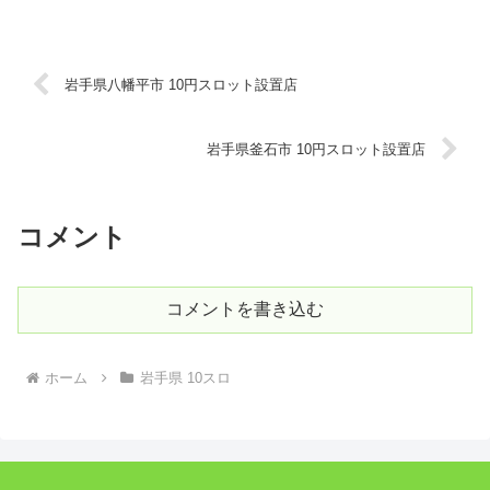
岩手県八幡平市 10円スロット設置店
岩手県釜石市 10円スロット設置店
コメント
コメントを書き込む
ホーム
岩手県 10スロ