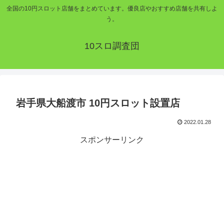
全国の10円スロット店舗をまとめています。優良店やおすすめ店舗を共有しよ
う。
10スロ調査団
岩手県大船渡市 10円スロット設置店
2022.01.28
スポンサーリンク