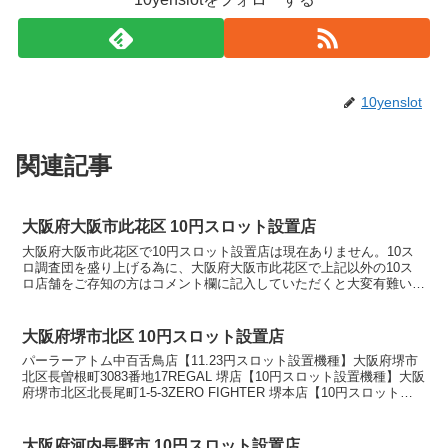
10yenslot
関連記事
大阪府大阪市此花区 10円スロット設置店
大阪府大阪市此花区で10円スロット設置店は現在ありません。10ス
ロ調査団を盛り上げる為に、大阪府大阪市此花区で上記以外の10ス
ロ店舗をご存知の方はコメント欄に記入していただくと大変有難いで
す。ぜひ優良店やおすすめ店舗を教えてください。10ス...
大阪府堺市北区 10円スロット設置店
パーラーアトム中百舌鳥店【11.23円スロット設置機種】大阪府堺市
北区長曽根町3083番地17REGAL 堺店【10円スロット設置機種】大阪
府堺市北区北長尾町1-5-3ZERO FIGHTER 堺本店【10円スロット設
置機種】大阪府堺市北区...
大阪府河内長野市 10円スロット設置店