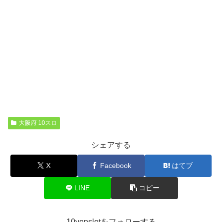
大阪府 10スロ
シェアする
X
Facebook
はてブ
LINE
コピー
10yenslotをフォローする